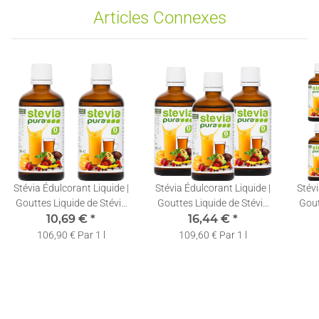
Articles Connexes
Stévia Édulcorant Liquide |
Stévia Édulcorant Liquide |
Stévi
Gouttes Liquide de Stévia
Gouttes Liquide de Stévia
Gout
Pure | Stévia Liquide |
10,69 €
*
Pure | Stévia Liquide |
16,44 €
*
Pu
2x50ml
3x50ml
106,90 € Par 1 l
109,60 € Par 1 l