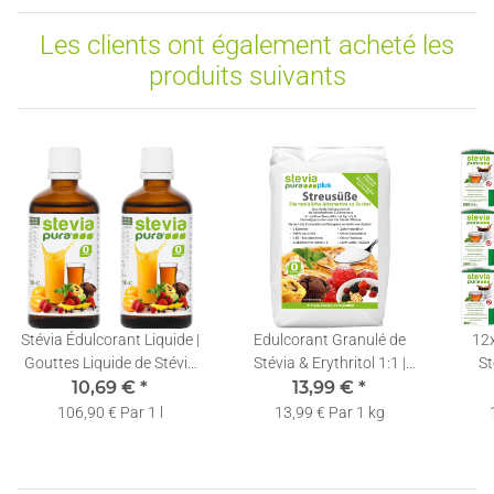
Les clients ont également acheté les
produits suivants
Stévia Édulcorant Liquide |
Edulcorant Granulé de
12
Gouttes Liquide de Stévia
Stévia & Erythritol 1:1 |
St
Pure | Stévia Liquide |
10,69 €
*
Substitut de Sucre Naturel
13,99 €
*
Distr
2x50ml
| Poudre Cristallisée Stévia
106,90 € Par 1 l
13,99 € Par 1 kg
| 1kg