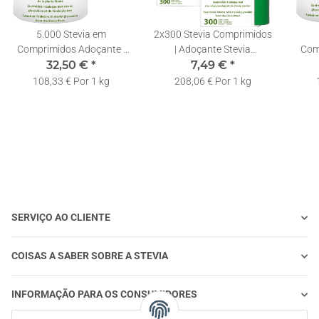
5.000 Stevia em
2x300 Stevia Comprimidos
Comprimidos Adoçante |
| Adoçante Stevia
Com
Recarga | Doseador de
32,50 €
*
Doseador | Recarregável |
7,49 €
*
Rec
Edulcorante de Inox
Pastilhas de Stevia
108,33 € Por 1 kg
208,06 € Por 1 kg
SERVIÇO AO CLIENTE
COISAS A SABER SOBRE A STEVIA
INFORMAÇÃO PARA OS CONSUMIDORES