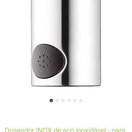
Doseador INOX de aço inoxidável - para