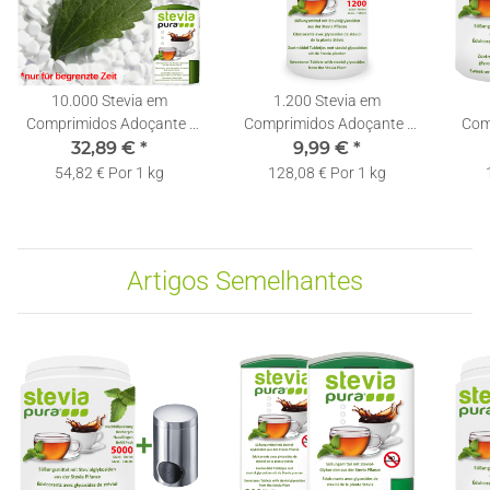
10.000 Stevia em
1.200 Stevia em
Comprimidos Adoçante |
Comprimidos Adoçante |
Com
Recarga | Pastilhas de
32,89 €
*
Recarga | Pastilhas de
9,99 €
*
Rec
Stevia + Doseador
Stevia + Doseador
54,82 € Por 1 kg
128,08 € Por 1 kg
Artigos Semelhantes