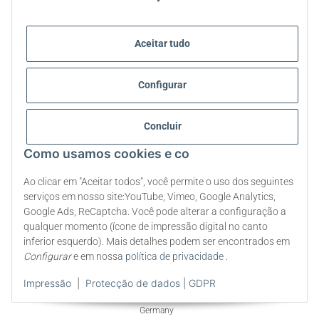
STEVIA E ALIMENTAÇÃO SAUDÁVEL
Aceitar tudo
STEVIA | PERGUNTAS E RESPOSTAS
Configurar
STEVIA INFORMAÇÃO SOBRE PRODUTOS
Concluir
STEVIA E DIABETES
Como usamos cookies e co
SOBRE NÓS
Ao clicar em "Aceitar todos", você permite o uso dos seguintes
serviços em nosso site:YouTube, Vimeo, Google Analytics,
Google Ads, ReCaptcha. Você pode alterar a configuração a
Rescindir o contrato
qualquer momento (ícone de impressão digital no canto
inferior esquerdo). Mais detalhes podem ser encontrados em
* Todos os preços incluem IVA obrigatório., mais
frete
Configurar
e em nossa
política de privacidade
.
Impressão
|
Protecção de dados | GDPR
© 2009-2026 All rights reserved. | steviapura ® is a registered trademark of
Stevia Group ® Markenqualität aus Deutschland - Premium Quality from
Germany