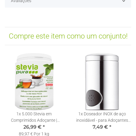
Avaliações
Compre este item como um conjunto!
1x
5.000 Stevia em
1x
Doseador INOX de aço
Comprimidos Adoçante |
inoxidável - para Adoçantes
Recarga | Pastilhas de Stevia +
26,99 €
*
7,49 €
Stevia
*
Doseador
89,97 € Por 1 kg