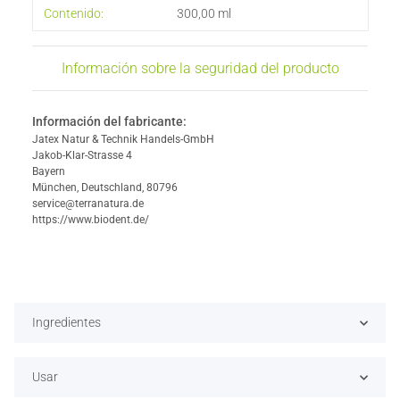
#productDetails.itemInformation#
#productDetails.itemValue#
Contenido:
300,00 ml
Información sobre la seguridad del producto
Información del fabricante:
Jatex Natur & Technik Handels-GmbH
Jakob-Klar-Strasse 4
Bayern
München, Deutschland, 80796
service@terranatura.de
https://www.biodent.de/
Ingredientes
Usar