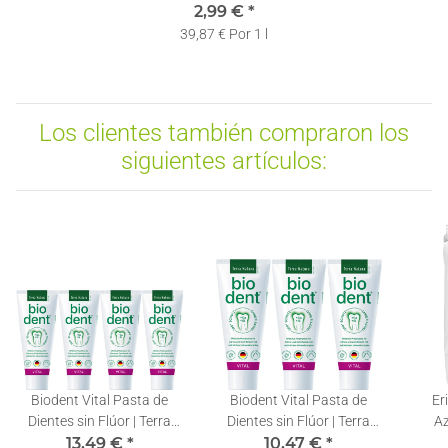
Pasta Dentífrica | 1 x 75ml
2,99 €
*
39,87 € Por 1 l
Los clientes también compraron los
siguientes artículos:
Biodent Vital Pasta de
Biodent Vital Pasta de
Eri
Dientes sin Flúor | Terra
Dientes sin Flúor | Terra
Az
Natura Pasta Dentífrica | 4
13,49 €
*
Natura Pasta Dentífrica | 3
10,47 €
*
Natur