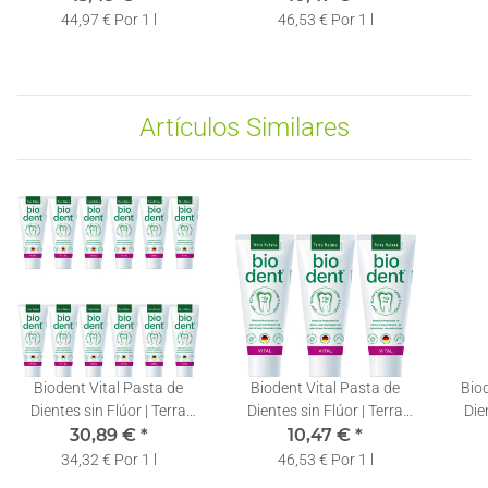
x 75ml
x 75ml
44,97 € Por 1 l
46,53 € Por 1 l
Artículos Similares
Biodent Vital Pasta de
Biodent Vital Pasta de
Bio
Dientes sin Flúor | Terra
Dientes sin Flúor | Terra
Die
Natura Pasta Dentífrica |
30,89 €
*
Natura Pasta Dentífrica | 3
10,47 €
*
Natur
12 x 75ml
x 75ml
34,32 € Por 1 l
46,53 € Por 1 l