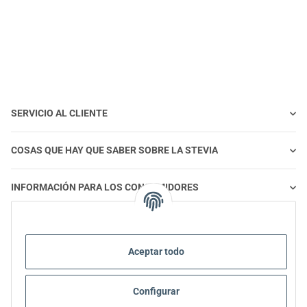
SERVICIO AL CLIENTE
COSAS QUE HAY QUE SABER SOBRE LA STEVIA
INFORMACIÓN PARA LOS CONSUMIDORES
STEVIA Y ALIMENTACIÓN SALUDABLE
Aceptar todo
STEVIA | PREGUNTAS Y RESPUESTAS
Configurar
INFORMACIÓN SOBRE EL PRODUCTO STEVIA