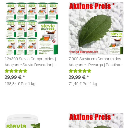
12x300 Stevia Comprimidos |
7.000 Stevia em Comprimidos
Adoçante Stevia Doseador |
Adoçante | Recarga | Pastilhas
Recarregável | Pastilhas de
de Stevia + Doseador
Stevia
29,99 €
*
29,99 €
*
138,84 € Por 1 kg
71,40 € Por 1 kg