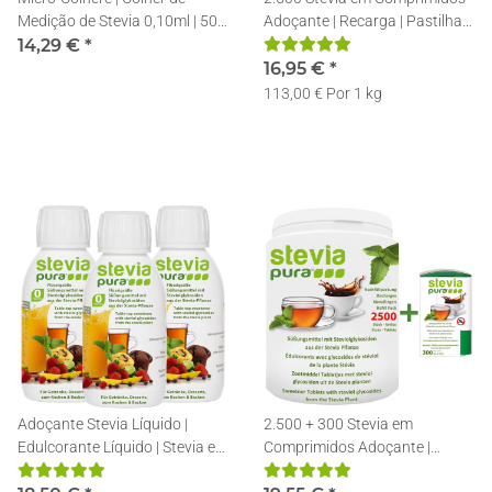
Medição de Stevia 0,10ml | 50
Adoçante | Recarga | Pastilhas
Unidades
14,29 €
*
de Stevia + Doseador
16,95 €
*
113,00 € Por 1 kg
Adoçante Stevia Líquido |
2.500 + 300 Stevia em
Edulcorante Líquido | Stevia em
Comprimidos Adoçante |
Gotas | 3x150ml
Recarga | Pastilhas de Stevia +