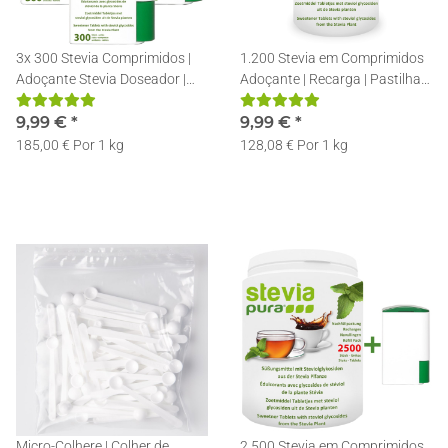
3x 300 Stevia Comprimidos |
1.200 Stevia em Comprimidos
Adoçante Stevia Doseador |
Adoçante | Recarga | Pastilhas
Recarregável | Pastilhas de
de Stevia + Doseador
Stevia
9,99 €
*
9,99 €
*
185,00 € Por 1 kg
128,08 € Por 1 kg
Micro-Colhere | Colher de
2.500 Stevia em Comprimidos