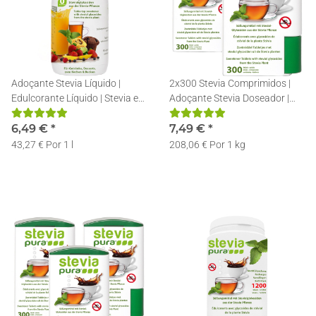
Adoçante Stevia Líquido |
2x300 Stevia Comprimidos |
Edulcorante Líquido | Stevia em
Adoçante Stevia Doseador |
Gotas | 150ml
Recarregável | Pastilhas de
6,49 €
*
Stevia
7,49 €
*
43,27 € Por 1 l
208,06 € Por 1 kg