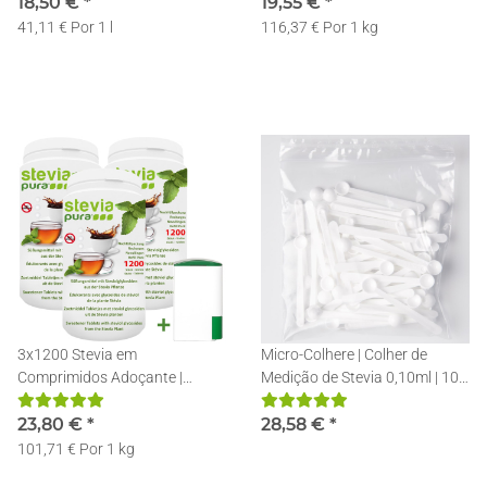
18,50 €
*
Doseador
19,55 €
*
41,11 € Por 1 l
116,37 € Por 1 kg
3x1200 Stevia em
Micro-Colhere | Colher de
Comprimidos Adoçante |
Medição de Stevia 0,10ml | 100
Recarga | Pastilhas de Stevia +
Unidades
Doseador
23,80 €
*
28,58 €
*
101,71 € Por 1 kg