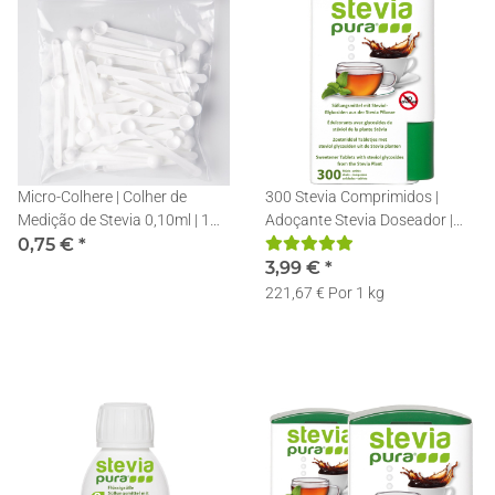
Micro-Colhere | Colher de
300 Stevia Comprimidos |
Medição de Stevia 0,10ml | 1
Adoçante Stevia Doseador |
Unidade
0,75 €
*
Recarregável | Pastilhas de
Stevia
3,99 €
*
221,67 € Por 1 kg