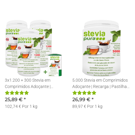
3x1.200 + 300 Stevia em
5.000 Stevia em Comprimidos
Comprimidos Adoçante |
Adoçante | Recarga | Pastilhas
Recarga | Pastilhas de Stevia +
de Stevia + Doseador
Doseador
25,89 €
*
26,99 €
*
102,74 € Por 1 kg
89,97 € Por 1 kg