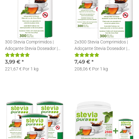
300 Stevia Comprimidos |
2x300 Stevia Comprimidos |
Adoçante Stevia Doseador |
Adoçante Stevia Doseador |
Recarregável | Pastilhas de
Recarregável | Pastilhas de
Stevia
3,99 €
*
Stevia
7,49 €
*
221,67 € Por 1 kg
208,06 € Por 1 kg