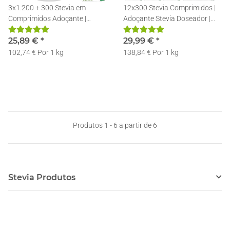
3x1.200 + 300 Stevia em
12x300 Stevia Comprimidos |
Comprimidos Adoçante |
Adoçante Stevia Doseador |
Recarga | Pastilhas de Stevia +
Recarregável | Pastilhas de
Doseador
25,89 €
*
Stevia
29,99 €
*
102,74 € Por 1 kg
138,84 € Por 1 kg
Produtos 1 - 6 a partir de 6
Stevia Produtos