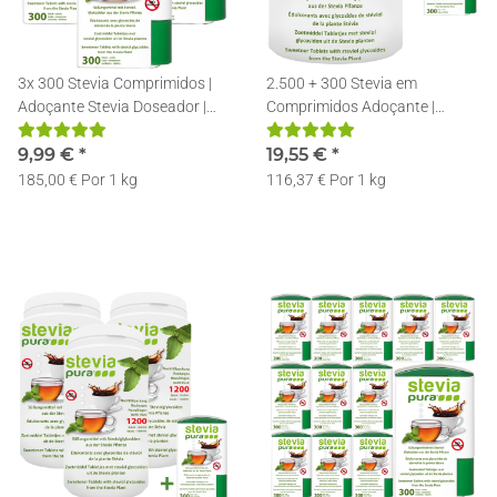
3x 300 Stevia Comprimidos |
2.500 + 300 Stevia em
Adoçante Stevia Doseador |
Comprimidos Adoçante |
Recarregável | Pastilhas de
Recarga | Pastilhas de Stevia +
Stevia
9,99 €
*
Doseador
19,55 €
*
185,00 € Por 1 kg
116,37 € Por 1 kg