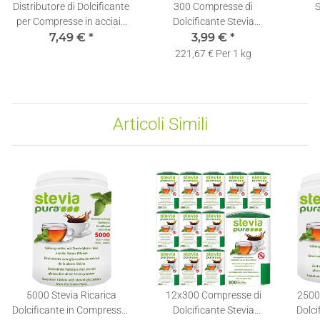
Distributore di Dolcificante
300 Compresse di
S
per Compresse in acciaio
Dolcificante Stevia
INOX opaco
7,49 €
*
Dosatore | Ricaricabili |
3,99 €
*
Edu
Dispenser di Stevia in
Eritri
221,67 € Per 1 kg
Compresse
Articoli Simili
5000 Stevia Ricarica
12x300 Compresse di
2500 
Dolcificante in Compresse |
Dolcificante Stevia
Dolci