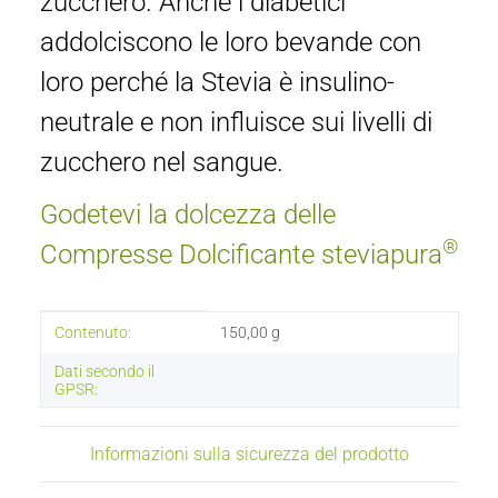
zucchero. Anche i diabetici
addolciscono le loro bevande con
loro perché la Stevia è insulino-
neutrale e non influisce sui livelli di
zucchero nel sangue.
Godetevi la dolcezza delle
®
Compresse
Dolcificante steviapura
#productDetails.itemInformation#
#productDetails.itemValue#
Contenuto:
150,00 g
Dati secondo il
GPSR:
Informazioni sulla sicurezza del prodotto