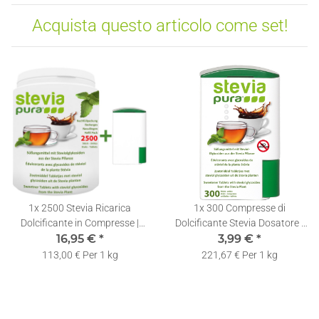
Acquista questo articolo come set!
1x
2500 Stevia Ricarica
1x
300 Compresse di
Dolcificante in Compresse |
Dolcificante Stevia Dosatore |
Confezione di Ricarica per
16,95 €
*
Ricaricabili | Dispenser di Stevia
3,99 €
*
Dosatore
in Compresse
113,00 € Per 1 kg
221,67 € Per 1 kg