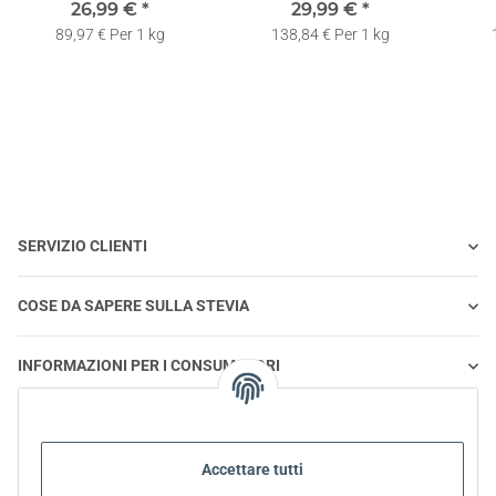
Confezione di Ricarica per
26,99 €
*
Dosatore | Ricaricabili |
29,99 €
*
Conf
Dosatore
Dispenser di Stevia in
89,97 € Per 1 kg
138,84 € Per 1 kg
Compresse
SERVIZIO CLIENTI
COSE DA SAPERE SULLA STEVIA
INFORMAZIONI PER I CONSUMATORI
STEVIA E ALIMENTAZIONE SANA
Accettare tutti
STEVIA | DOMANDE E RISPOSTE