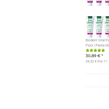
Biodent Vital 
Flúor | Pasta De
Natura | 12 x 7
30,89 €
*
34,32 € Por 1 l