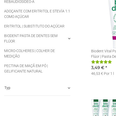
REBAUDIOSIDEO-A
ADOÇANTE COM ERITRITOL E STEVÍA 1:1
COMO AÇÚCAR
ERITRITOL | SUBSTITUTO DO AÇÚCAR
BIODENT PASTA DE DENTES SEM
FLÚOR
MICRO-COLHERES | COLHER DE
Biodent Vital 
MEDIÇÃO
Flúor | Pasta De
Natura | 1 x 75
PECTINA DE MAÇÃ EM PÓ |
3,49 €
*
GELIFICANTE NATURAL
46,53 € Por 1 l
Typ