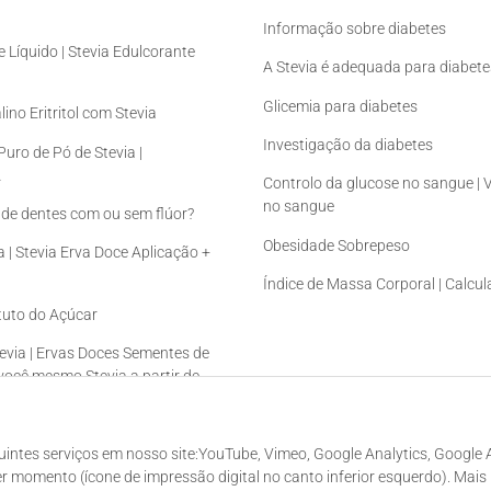
Informação sobre diabetes
 Líquido | Stevia Edulcorante
A Stevia é adequada para diabete
Glicemia para diabetes
ino Eritritol com Stevia
Investigação da diabetes
uro de Pó de Stevia |
A
Controlo da glucose no sangue | 
no sangue
de dentes com ou sem flúor?
Obesidade Sobrepeso
a | Stevia Erva Doce Aplicação +
Índice de Massa Corporal | Calcu
tituto do Açúcar
evia | Ervas Doces Sementes de
e você mesmo Stevia a partir de
guintes serviços em nosso site:YouTube, Vimeo, Google Analytics, Google 
 momento (ícone de impressão digital no canto inferior esquerdo). Mais