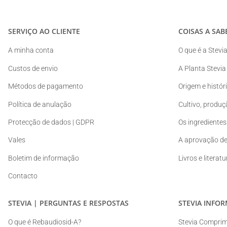
SERVIÇO AO CLIENTE
COISAS A SAB
A minha conta
O que é a Stevi
Custos de envio
A Planta Stevia
Métodos de pagamento
Origem e histór
Política de anulação
Cultivo, produç
Protecção de dados | GDPR
Os ingredientes 
Vales
A aprovação de
Boletim de informação
Livros e literat
Contacto
STEVIA | PERGUNTAS E RESPOSTAS
STEVIA INFO
O que é Rebaudiosid-A?
Stevia Comprimi