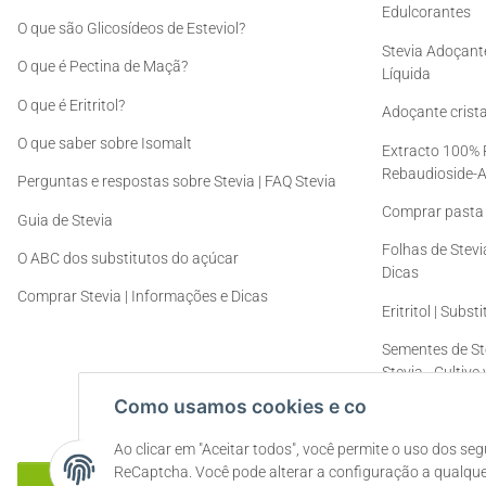
Edulcorantes
O que são Glicosídeos de Esteviol?
Stevia Adoçante
O que é Pectina de Maçã?
Líquida
O que é Eritritol?
Adoçante cristal
O que saber sobre Isomalt
Extracto 100% P
Rebaudioside-
Perguntas e respostas sobre Stevia | FAQ Stevia
Comprar pasta 
Guia de Stevia
Folhas de Stevi
O ABC dos substitutos do açúcar
Dicas
Comprar Stevia | Informações e Dicas
Eritritol | Subs
Sementes de St
Stevia - Cultiv
sementes
Como usamos cookies e co
Ao clicar em "Aceitar todos", você permite o uso dos se
ReCaptcha. Você pode alterar a configuração a qualquer
Rescindir o contrato