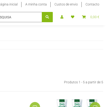
ágina inicial
A minha conta
Custos de envio
Contacto
 EDULCORANTES
STEVIA ADOÇANTE LÍQUIDO
0,00 €
STEVIA E
Produtos 1 - 5 a partir de 5