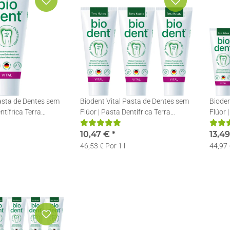
Pasta de Dentes sem
Biodent Vital Pasta de Dentes sem
Bioden
ntífrica Terra
Flúor | Pasta Dentífrica Terra
Flúor 
ml
Natura | 3 x 75ml
Natura
10,47 €
*
13,4
46,53 € Por 1 l
44,97 