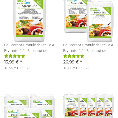
Edulcorant Granulé de Stévia &
Edulcorant Granulé de Stévia &
Erythritol 1:1 | Substitut de
Erythritol 1:1 | Substitut de
Sucre Naturel | Poudre
Sucre Naturel | Poudre
Cristallisée Stévia | 1kg
13,99 €
*
Cristallisée Stévia | 2x1kg
26,99 €
*
13,99 € Par 1 kg
13,50 € Par 1 kg