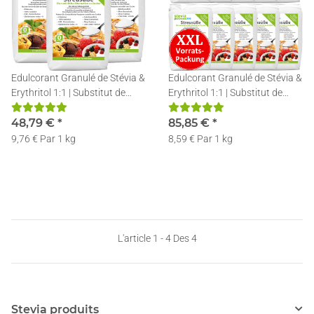
Edulcorant Granulé de Stévia &
Edulcorant Granulé de Stévia &
Erythritol 1:1 | Substitut de
Erythritol 1:1 | Substitut de
Sucre Naturel | Poudre
Sucre Naturel | Poudre
Cristallisée Stévia | 5x1kg
48,79 €
*
Cristallisée Stévia | 10x1kg
85,85 €
*
9,76 € Par 1 kg
8,59 € Par 1 kg
L'article 1 - 4 Des 4
Stevia produits