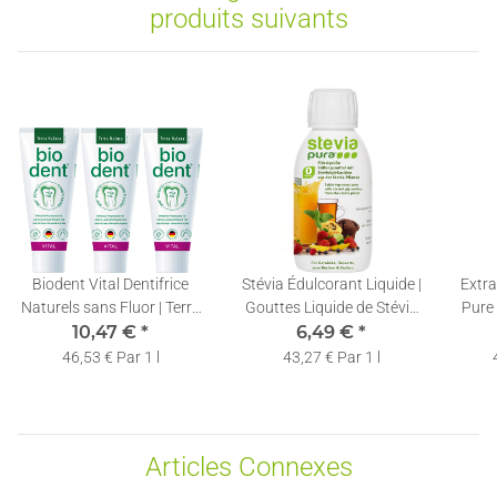
produits suivants
Biodent Vital Dentifrice
Stévia Édulcorant Liquide |
Extra
Naturels sans Fluor | Terra
Gouttes Liquide de Stévia
Pure
Natura | 3 x 75ml
10,47 €
*
Pure | Stévia Liquide |
6,49 €
*
| Ave
150ml
46,53 € Par 1 l
43,27 € Par 1 l
Articles Connexes