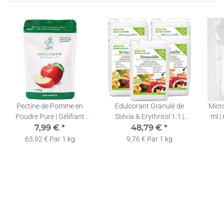
Pectine de Pomme en
Edulcorant Granulé de
Micro
Poudre Pure | Gélifiant
Stévia & Erythritol 1:1 |
ml |
Végétalien | 125g
7,99 €
*
Substitut de Sucre Naturel
48,79 €
*
| Poudre Cristallisée Stévia
63,92 € Par 1 kg
9,76 € Par 1 kg
| 5x1kg