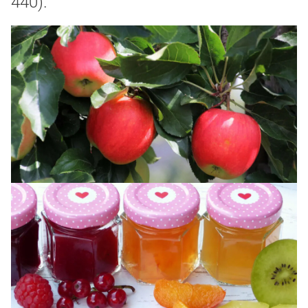
440).