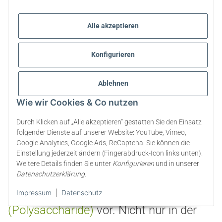
geliert müssen Sie Zucker oder
Alle akzeptieren
kalorienfreiem Erythrit
hinzugeben.
Ihren Gelierzucker können Sie mit Hilfe
Konfigurieren
von Apfelpektin-Pulver selber anrühren.
Ablehnen
Die Menge an
Erythrit
oder Zucker
Wie wir Cookies & Co nutzen
können Sie je nach Ihrem Geschmack
ausrichten.
Durch Klicken auf „Alle akzeptieren“ gestatten Sie den Einsatz
folgender Dienste auf unserer Website: YouTube, Vimeo,
Google Analytics, Google Ads, ReCaptcha. Sie können die
Was ist das Besondere an Apfelpektin
Einstellung jederzeit ändern (Fingerabdruck-Icon links unten).
Pulver
Weitere Details finden Sie unter
Konfigurieren
und in unserer
Datenschutzerklärung
.
In vielen Pflanzen kommen
Pektine
Impressum
|
Datenschutz
(Polysaccharide)
vor. Nicht nur in der