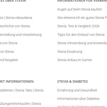
ES ÜBER STEVIA
INFORMATIONEN FÜR VERBRA
Augen auf beim Stevia kaufen!
nze | Stevia rebaudiana
Wie erkenne ich ein gutes Stevia 
eschichte von Stevia
Stevia: Test & Vergleich 2026
Herstellung und Verarbeitung
Tipps für den Einkauf von Stevia
fe von Stevia
Stevia Verwendung und Anwend
von Stevia
Stevia Dosierung
und Ratgeber
Stevia Anbau im Garten
UKT INFORMATIONEN
STEVIA & DIABETES
abletten | Stevia Tabs | Stevia
Ernährung und Gesundheit
Informationen über Diabetes
Süßungsmittel kaufen | Stevia