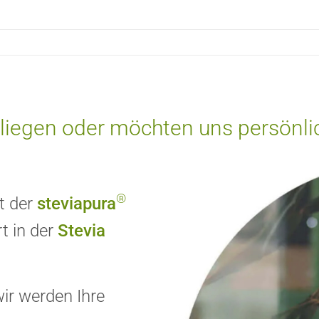
nliegen oder möchten uns persönl
®
ät der
steviapura
t in der
Stevia
ir werden Ihre