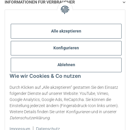
INFORMATIONEN FÜR VERBRAUCHER
STEVIA UND GESUNDE ERNÄHRUNG
Alle akzeptieren
STEVIA | FRAGEN UND ANTWORTEN
Konfigurieren
STEVIA PRODUKT INFORMATIONEN
STEVIA & DIABETES
Ablehnen
Wie wir Cookies & Co nutzen
ÜBER UNS
Durch Klicken auf „Alle akzeptieren“ gestatten Sie den Einsatz
folgender Dienste auf unserer Website: YouTube, Vimeo,
Google Analytics, Google Ads, ReCaptcha. Sie können die
Vertrag widerrufen
Einstellung jederzeit ändern (Fingerabdruck-Icon links unten).
Weitere Details finden Sie unter
Konfigurieren
und in unserer
* Alle Preise inkl. gesetzlicher USt., zzgl.
Versand
Datenschutzerklärung
.
Impressum
|
Datenschutz
© 2009-2026 All rights reserved. | steviapura ® is a registered trademark of