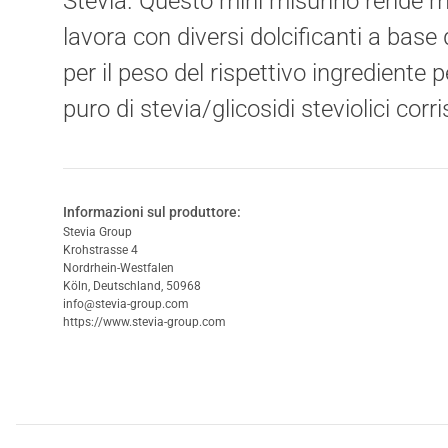
Stevia. Questo mini misurino rende molt
lavora con diversi dolcificanti a base
per il peso del rispettivo ingrediente 
puro di stevia/glicosidi steviolici cor
Informazioni sul produttore:
Stevia Group
Krohstrasse 4
Nordrhein-Westfalen
Köln, Deutschland, 50968
info@stevia-group.com
https://www.stevia-group.com