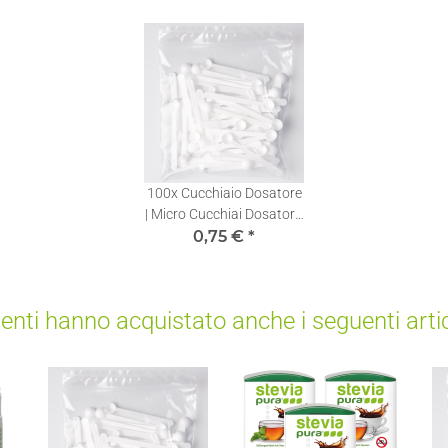
100x
Cucchiaio Dosatore
| Micro Cucchiai Dosatori |
0,10ml | 1 pezzo
0,75 €
*
lienti hanno acquistato anche i seguenti artic