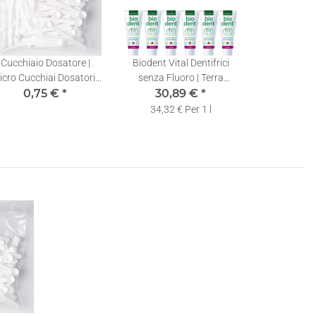
Cucchiaio Dosatore |
Biodent Vital Dentifrici
cro Cucchiai Dosatori |
senza Fluoro | Terra
0,10ml | 1 pezzo
0,75 €
*
Natura Dentifricio | 12 x
30,89 €
*
75ml
34,32 € Per 1 l