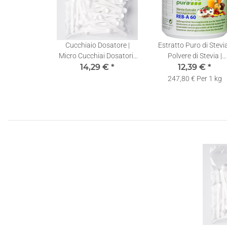
Cucchiaio Dosatore |
Estratto Puro di Stevia
Micro Cucchiai Dosatori |
Polvere di Stevia |
0,10ml | 50 pezzi
14,29 €
*
Rebaudioside-A 60% | 
12,39 €
*
Cucchiaio Dosatore | 
247,80 € Per 1 kg