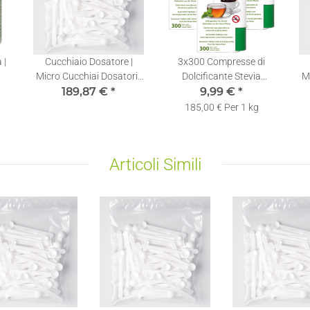
 |
Cucchiaio Dosatore |
3x300 Compresse di
Micro Cucchiai Dosatori |
Dolcificante Stevia
Mi
Con
0,10ml | 1.000 pezzi
189,87 €
*
Dosatore | Ricaricabili |
9,99 €
*
50g
Dispenser di Stevia in
185,00 € Per 1 kg
Compresse
Articoli Simili