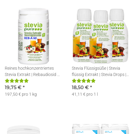
Reines hochkonzentriertes
Stevia Flüssigsüße | Stevia
Stevia Extrakt | Rebaudiosid A
flüssig Extrakt | Stevia Drops |
60% - 100g | inkl. Dosierlöffel
3x150ml
19,75 €
*
18,50 €
*
197,50 € pro 1 kg
41,11 € pro 1 l