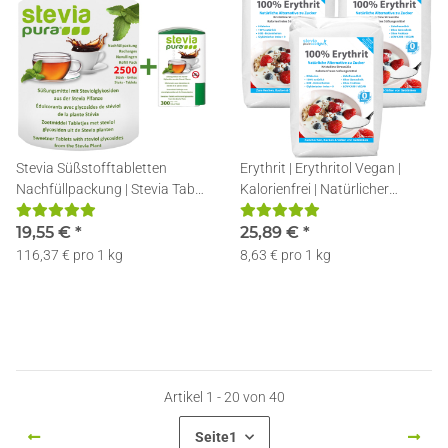
Stevia Süßstofftabletten
Erythrit | Erythritol Vegan |
Nachfüllpackung | Stevia Tabs |
Kalorienfrei | Natürlicher
Stevia Tabletten | 2500 + 300
Zuckerersatz | 3x1kg
Spender
19,55 €
*
25,89 €
*
116,37 € pro 1 kg
8,63 € pro 1 kg
Artikel 1 - 20 von 40
Seite
1