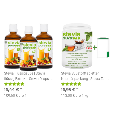
Stevia Flüssigsüße | Stevia
Stevia Süßstofftabletten
flüssig Extrakt | Stevia Drops |
Nachfüllpackung | Stevia Tabs |
3x50ml
Stevia Tabletten + Spender |
16,44 €
*
2500
16,95 €
*
109,60 € pro 1 l
113,00 € pro 1 kg