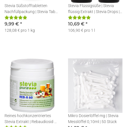
Stevia Süßstofftabletten
Stevia Flüssigsüße | Stevia
Nachfüllpackung | Stevia Tabs |
flüssig Extrakt | Stevia Drops |
Stevia Tabletten + Spender |
2x50ml
1200
9,99 €
*
10,69 €
*
128,08 € pro 1 kg
106,90 € pro 1 l
Reines hochkonzentriertes
Mikro Dosierlöffel mg | Stevia
Stevia Extrakt | Rebaudiosid A
Messlöffel 0,10ml | 50 Stück