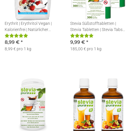
Erythrit | Erythritol Vegan |
Stevia Süßstofftabletten |
Kalorienfrei | Natürlicher
Stevia Tabletten | Stevia Tabs
Zuckerersatz | 1 kg
im Spender | 3x300
8,99 €
*
9,99 €
*
8,99 € pro 1 kg
185,00 € pro 1 kg