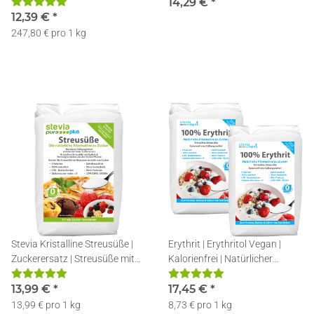
60% - 50g | inkl. Dosierlöffel
14,29 €
*
12,39 €
*
247,80 € pro 1 kg
Stevia Kristalline Streusüße |
Erythrit | Erythritol Vegan |
Zuckerersatz | Streusüße mit
Kalorienfrei | Natürlicher
Erythrit und Stevia | 1kg
Zuckerersatz | 2x1kg
13,99 €
*
17,45 €
*
13,99 € pro 1 kg
8,73 € pro 1 kg