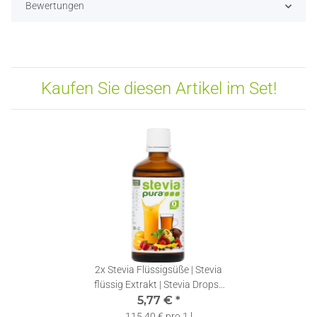
Bewertungen
Kaufen Sie diesen Artikel im Set!
2x
Stevia Flüssigsüße | Stevia
flüssig Extrakt | Stevia Drops |
5,77 €
50ml
*
115,40 € pro 1 l