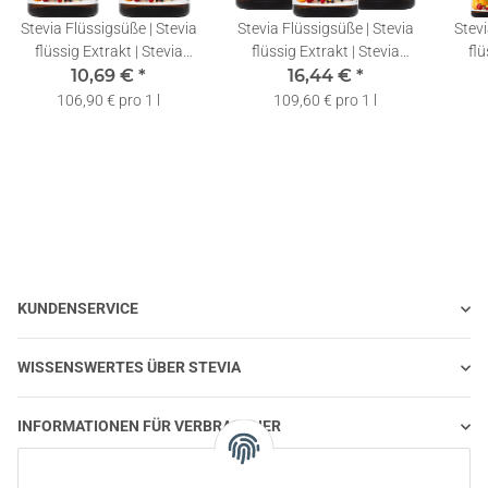
Stevia Flüssigsüße | Stevia
Stevia Flüssigsüße | Stevia
Stevi
flüssig Extrakt | Stevia
flüssig Extrakt | Stevia
flü
Drops | 2x50ml
10,69 €
*
Drops | 3x50ml
16,44 €
*
106,90 € pro 1 l
109,60 € pro 1 l
KUNDENSERVICE
WISSENSWERTES ÜBER STEVIA
INFORMATIONEN FÜR VERBRAUCHER
STEVIA UND GESUNDE ERNÄHRUNG