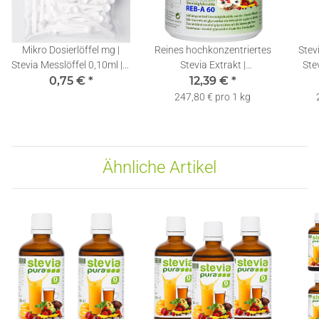
Mikro Dosierlöffel mg |
Reines hochkonzentriertes
Stev
Stevia Messlöffel 0,10ml | 1
Stevia Extrakt |
Stev
0,75 €
Stück
*
Rebaudiosid A 60% - 50g |
12,39 €
*
Ta
inkl. Dosierlöffel
247,80 € pro 1 kg
Ähnliche Artikel