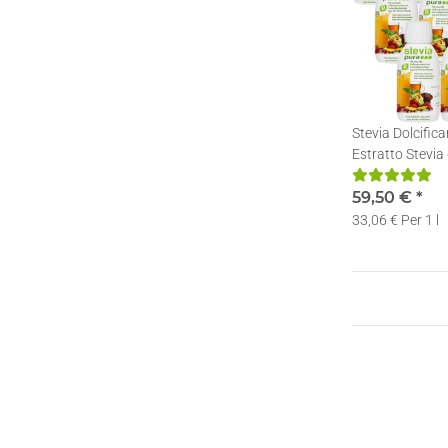
Stevia Dolcifica
Estratto Stevia 
Stevia | 12x15
59,50 €
*
33,06 € Per 1 l