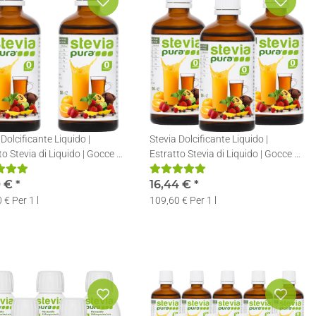
 Dolcificante Liquido |
Stevia Dolcificante Liquido |
to Stevia di Liquido | Gocce di
Estratto Stevia di Liquido | Gocce di
 | 2x50ml
Stevia | 3x50ml
9 €
*
16,44 €
*
 € Per 1 l
109,60 € Per 1 l