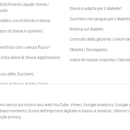
 Dolcificante Liquido Stevia |
Stevia è adatta per il diabete?
quido
Zucchero nel sangue per il diabet
tallino con Eritritolo e Stevia
Ricerca sul diabete
to di Stevia in polvere |
A
Controllo della glicemia | Valore d
tifricio con o senza fluoro?
Obesità | Sovrappeso
 | Erba dolce di Stevia Applicazione
Indice di massa corporea | Calcol
tituto dello Zucchero
 Semi di Stevia di Erba Dolce -
via dai semi da soli
enti servizi sul nostro sito web:YouTube, Vimeo, Google Analytics, Google 
iasi momento (icona dell'impronta digitale in basso a sinistra). Ulteriori d
sulla privacy
.
* Tutti i prezzi includono l'IVA di legge., più
spese di spedizione