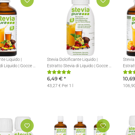
nte Liquido |
Stevia Dolcificante Liquido |
Stevia
di Liquido | Gocce di
Estratto Stevia di Liquido | Gocce di
Estrat
Stevia | 150ml
Stevia
6,49 €
*
10,6
43,27 € Per 1 l
106,90