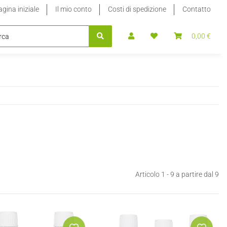
gina iniziale
Il mio conto
Costi di spedizione
Contatto
E DI RICARICA
STEVIA DOLCIFICANTE LIQUIDO
0,00 €
100% P
Articolo 1 - 9 a partire dal 9