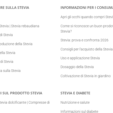
RE SULLA STEVIA
INFORMAZIONI PER I CONSUM
Apri gli occhi quando compri Stev
Stevia | Stevia rebaudiana
Come si riconosce un buon prodot
Stevia?
 di Stevia
Stevia: prova e confronta 2026
roduzione della Stevia
Consigli per l'acquisto della Stevia
ella Stevia
Uso e applicazione Stevia
di Stevia
Dosaggio della Stevia
ra sulla Stevia
Coltivazione di Stevia in giardino
I SUL PRODOTTO STEVIA
STEVIA E DIABETE
evia dolcificante | Compresse di
Nutrizione e salute
Informazioni sul diabete