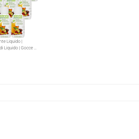
nte Liquido |
di Liquido | Gocce di
0ml