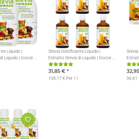
nte Liquido |
Stevia Dolcificante Liquido |
Stevia
di Liquido | Gocce di
Estratto Stevia di Liquido | Gocce di
Estrat
l
Stevia | 6x50ml
Stevia
31,85 €
*
32,9
106,17 € Per 1 l
36,61 