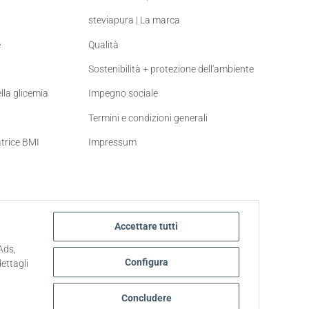
steviapura | La marca
e
Qualità
Sostenibilità + protezione dell'ambiente
ella glicemia
Impegno sociale
Termini e condizioni generali
atrice BMI
Impressum
Accettare tutti
Ads,
Configura
ettagli
Concludere