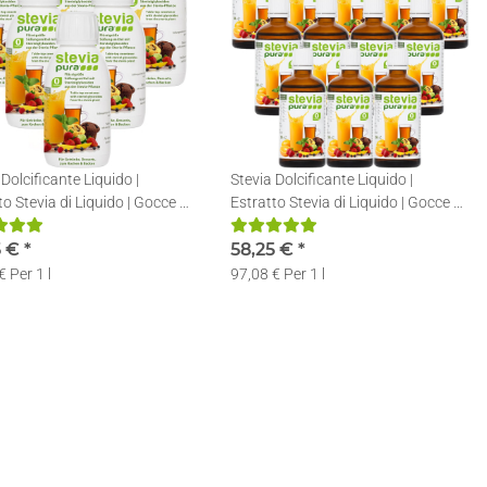
 Dolcificante Liquido |
Stevia Dolcificante Liquido |
to Stevia di Liquido | Gocce di
Estratto Stevia di Liquido | Gocce di
 | 6x150ml
Stevia | 12x50ml
5 €
*
58,25 €
*
€ Per 1 l
97,08 € Per 1 l