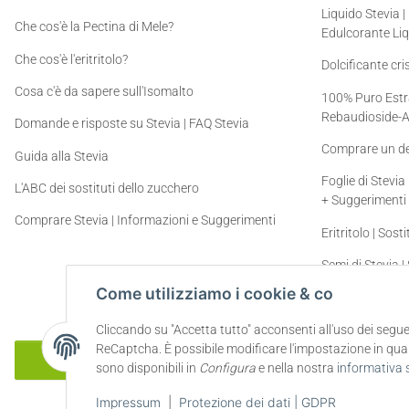
Liquido Stevia |
Che cos'è la Pectina di Mele?
Edulcorante Li
Che cos'è l'eritritolo?
Dolcificante cris
Cosa c'è da sapere sull'Isomalto
100% Puro Estrat
Rebaudioside-
Domande e risposte su Stevia | FAQ Stevia
Comprare un den
Guida alla Stevia
Foglie di Stevia
L'ABC dei sostituti dello zucchero
+ Suggerimenti
Comprare Stevia | Informazioni e Suggerimenti
Eritritolo | Sos
Semi di Stevia |
Coltivare la Ste
Come utilizziamo i cookie & co
Cliccando su "Accetta tutto" acconsenti all'uso dei segu
ReCaptcha. È possibile modificare l'impostazione in quals
Recesso dal contratto
sono disponibili in
Configura
e nella nostra
informativa 
Impressum
|
Protezione dei dati | GDPR