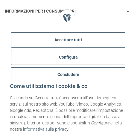
INFORMAZIONI PER I CONSUMATORI
STEVIA E ALIMENTAZIONE SANA
Accettare tutti
STEVIA | DOMANDE E RISPOSTE
Configura
INFORMAZIONI SUL PRODOTTO STEVIA
Concludere
STEVIA E DIABETE
Come utilizziamo i cookie & co
SU DI NOI
Cliccando su "Accetta tutto" acconsenti all'uso dei seguenti
servizi sul nostro sito web:YouTube, Vimeo, Google Analytics,
Google Ads, ReCaptcha. È possibile modificare l'impostazione
Recesso dal contratto
in qualsiasi momento (icona dell'impronta digitale in basso a
sinistra). Ulteriori dettagli sono disponibili in
Configura
e nella
* Tutti i prezzi includono l'IVA di legge., più
spese di spedizione
nostra
informativa sulla privacy
.