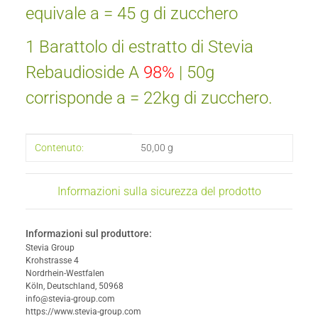
equivale a = 45 g di zucchero
1 Barattolo di estratto di Stevia
Rebaudioside A
98%
| 50g
corrisponde a = 22kg di zucchero.
#productDetails.itemInformation#
#productDetails.itemValue#
Contenuto:
50,00 g
Informazioni sulla sicurezza del prodotto
Informazioni sul produttore:
Stevia Group
Krohstrasse 4
Nordrhein-Westfalen
Köln, Deutschland, 50968
info@stevia-group.com
https://www.stevia-group.com