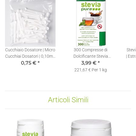
Cucchiaio Dosatore | Micro
300 Compresse di
Stevi
Cucchiai Dosatori | 0,10ml |
Dolcificante Stevia
| Estr
0,75 €
1 pezzo
*
Dosatore | Ricaricabili |
3,99 €
*
Goc
Dispenser di Stevia in
221,67 € Per 1 kg
Compresse
Articoli Simili