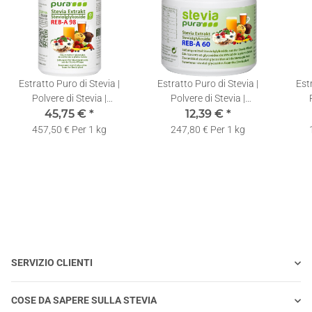
Estratto Puro di Stevia |
Estratto Puro di Stevia |
Est
Polvere di Stevia |
Polvere di Stevia |
Rebaudioside-A 98% | Con
45,75 €
*
Rebaudioside-A 60% | Con
12,39 €
*
Reba
Cucchiaio Dosatore | 100g
Cucchiaio Dosatore | 50g
Cucc
457,50 € Per 1 kg
247,80 € Per 1 kg
SERVIZIO CLIENTI
COSE DA SAPERE SULLA STEVIA