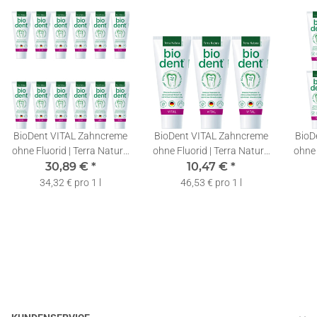
BioDent VITAL Zahncreme
BioDent VITAL Zahncreme
BioD
ohne Fluorid | Terra Natura
ohne Fluorid | Terra Natura
ohne 
Zahnpasta | 12 x 75ml
30,89 €
*
Zahnpasta | 3 x 75ml
10,47 €
*
Za
34,32 € pro 1 l
46,53 € pro 1 l