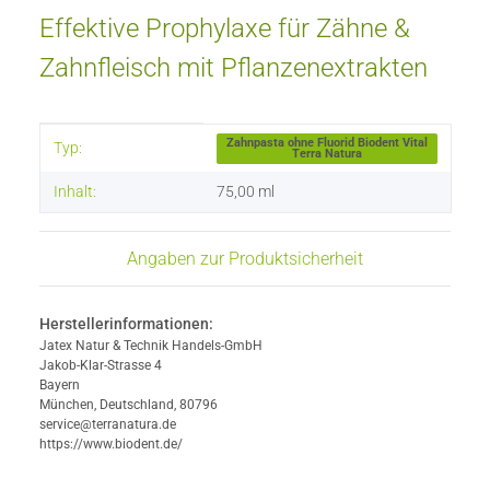
Effektive Prophylaxe für Zähne &
Zahnfleisch mit Pflanzenextrakten
Produkteigenschaft
Wert
Zahnpasta ohne Fluorid Biodent Vital
Typ:
Terra Natura
Inhalt:
75,00 ml
Angaben zur Produktsicherheit
Herstellerinformationen:
Jatex Natur & Technik Handels-GmbH
Jakob-Klar-Strasse 4
Bayern
München, Deutschland, 80796
service@terranatura.de
https://www.biodent.de/