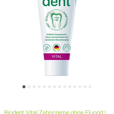
Biodent Vital Zahncreme ohne Fluorid |