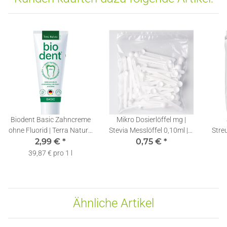
Biodent Basic Zahncreme
Mikro Dosierlöffel mg |
ohne Fluorid | Terra Natura
Stevia Messlöffel 0,10ml | 1
Stre
Zahnpasta | 1 x 75ml
2,99 €
*
0,75 €
Stück
*
Streu
39,87 € pro 1 l
Ähnliche Artikel