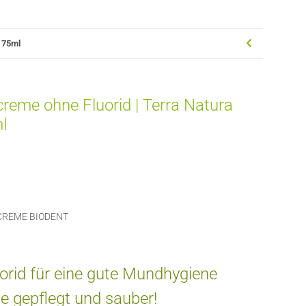
x 75ml
reme ohne Fluorid | Terra Natura
l
CREME BIODENT
orid für eine gute Mundhygiene
ne gepflegt und sauber!