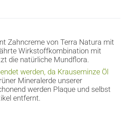
ent Zahncreme von Terra Natura mit
ewährte Wirkstoffkombination mit
tzt die nat
ü
rliche Mundflora.
endet werden, da Krauseminze
Ö
l
r
ü
ner Mineralerde unserer
chonend werden Plaque und selbst
kel entfernt.