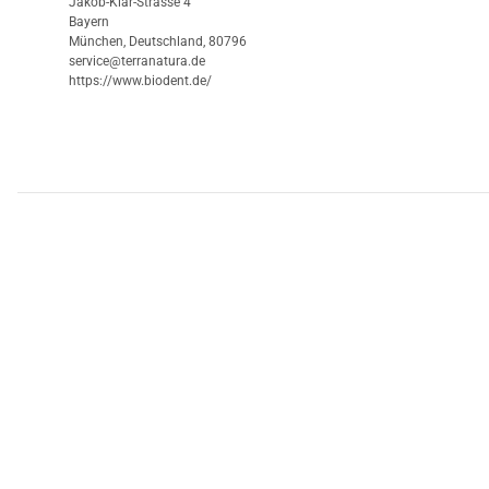
Jakob-Klar-Strasse 4
Bayern
München, Deutschland, 80796
service@terranatura.de
https://www.biodent.de/