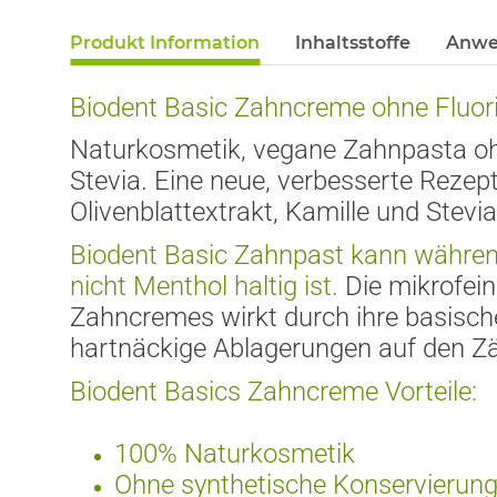
Produkt Information
Inhaltsstoffe
Anwe
Biodent Basic Zahncreme
ohne Fluor
Naturkosmetik, vegane Zahnpasta ohn
Stevia. Eine neue, verbesserte Rezept
Olivenblattextrakt, Kamille und Stevi
Biodent Basic Zahnpast kann w
ä
hre
nicht Menthol haltig ist.
Die mikrofein
Zahncremes wirkt durch ihre basische
hartn
ä
ckige Ablagerungen auf den Zä
Biodent Basics Zahncreme Vorteile:
100% Naturkosmetik
Ohne synthetische Konservierung