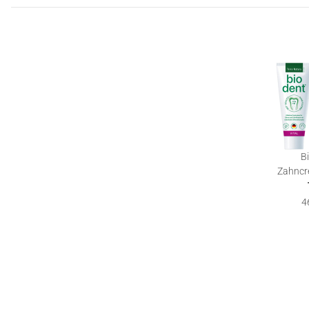
B
Zahncre
Terra N
4