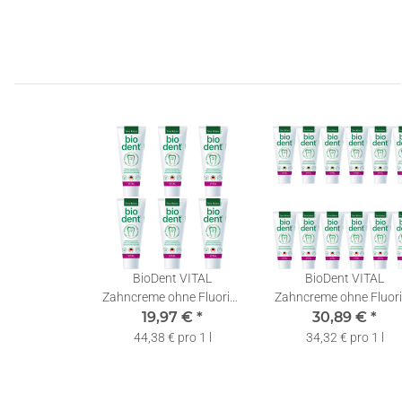
BioDent VITAL
BioDent VITAL
Zahncreme ohne Fluorid |
Zahncreme ohne Fluori
Terra Natura Zahnpasta |
19,97 €
*
Terra Natura Zahnpast
30,89 €
*
6 x 75ml
12 x 75ml
44,38 € pro 1 l
34,32 € pro 1 l