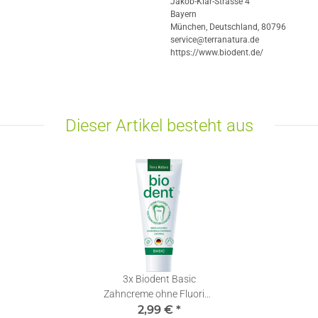
Jakob-Klar-Strasse 4
Bayern
München, Deutschland, 80796
service@terranatura.de
https://www.biodent.de/
Dieser Artikel besteht aus
3x
Biodent Basic
Zahncreme ohne Fluorid |
Terra Natura Zahnpasta |
2,99 €
*