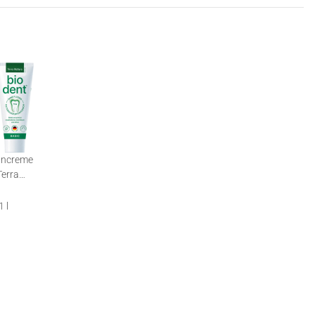
hncreme
Terra
a | 3 x
 l