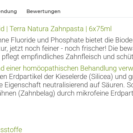
ndung
Bewertungen
id
| Terra Natura Zahnpasta | 6x75ml
e Fluoride und Phosphate bietet die Biod
ur, jetzt noch feiner - noch frischer! Die b
a pflegt empfindliches Zahnfleisch und sch
ü
nd einer hom
ö
opathischen Behandlung verw
en Erdpartikel der Kieselerde (Silicea) und g
 Eigenschaft neutralisierend auf S
ä
uren. S
hnen (Zahnbelag) durch mikrofeine Erdparti
sstoffe