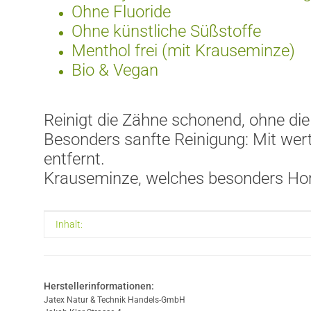
Ohne Fluoride
Ohne k
ü
nstliche S
üß
stoffe
Menthol frei (mit Krauseminze)
Bio & Vegan
Reinigt die Zähne schonend, ohne die
Besonders sanfte Reinigung: Mit wert
entfernt.
Krauseminze, welches besonders Homöo
Produkteigenschaft
Wert
Inhalt:
Herstellerinformationen:
Jatex Natur & Technik Handels-GmbH