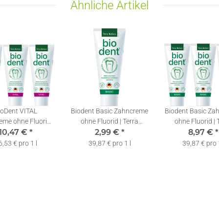
Ähnliche Artikel
ioDent VITAL
Biodent Basic Zahncreme
Biodent Basic Za
me ohne Fluorid |
ohne Fluorid | Terra
ohne Fluorid | 
atura Zahnpasta |
10,47 €
*
Natura Zahnpasta | 1 x
2,99 €
*
Natura Zahnpast
8,97 €
*
3 x 75ml
75ml
75ml
6,53 € pro 1 l
39,87 € pro 1 l
39,87 € pro 1