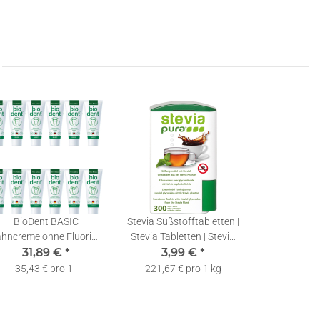
BioDent BASIC
Stevia Süßstofftabletten |
hncreme ohne Fluorid |
Stevia Tabletten | Stevia
rra Natura Zahnpasta |
31,89 €
*
Tabs im Spender | 300
3,99 €
*
12 x 75ml
35,43 € pro 1 l
221,67 € pro 1 kg