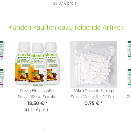
1 x 75ml
39,87 € pro 1 l
Kunden kauften dazu folgende Artikel:
Stevia Flüssigsüße |
Mikro Dosierlöffel mg |
d |
Stevia flüssig Extrakt |
Stevia Messlöffel 0,10ml |
Za
a |
Stevia Drops | 3x150ml
18,50 €
*
0,75 €
1 Stück
*
Te
41,11 € pro 1 l