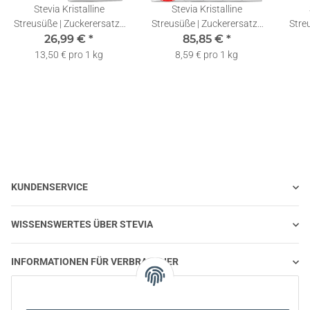
Stevia Kristalline
Stevia Kristalline
Streusüße | Zuckerersatz |
Streusüße | Zuckerersatz |
Stre
Streusüße mit Erythrit und
26,99 €
*
Streusüße mit Erythrit und
85,85 €
*
Streu
Stevia | 2x1kg
Stevia | 10x1kg
13,50 € pro 1 kg
8,59 € pro 1 kg
KUNDENSERVICE
WISSENSWERTES ÜBER STEVIA
INFORMATIONEN FÜR VERBRAUCHER
STEVIA UND GESUNDE ERNÄHRUNG