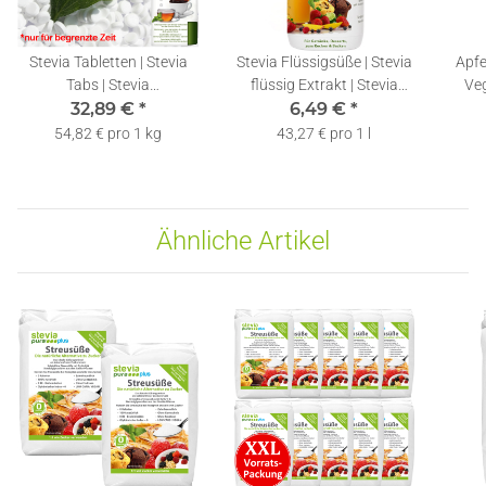
Stevia Tabletten | Stevia
Stevia Flüssigsüße | Stevia
Apfe
Tabs | Stevia
flüssig Extrakt | Stevia
Veg
Süßstofftabletten
32,89 €
*
Drops | 150ml
6,49 €
*
Nachfüllpackung | 10000
54,82 € pro 1 kg
43,27 € pro 1 l
Ähnliche Artikel