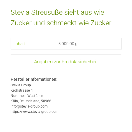
Stevia Streusüße sieht aus wie
Zucker und schmeckt wie Zucker.
Produkteigenschaft
Wert
Inhalt:
5.000,00 g
Angaben zur Produktsicherheit
Herstellerinformationen:
Stevia Group
Krohstrasse 4
Nordrhein-Westfalen
Köln, Deutschland, 50968
info@stevia-group.com
https://www.stevia-group.com